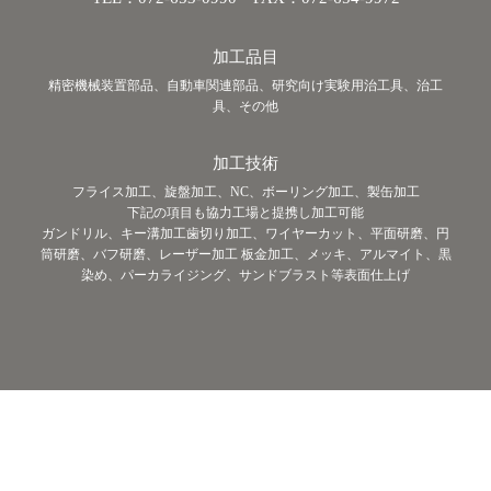
加工品目
精密機械装置部品、自動車関連部品、研究向け実験用治工具、治工
具、その他
加工技術
フライス加工、旋盤加工、NC、ボーリング加工、製缶加工
下記の項目も協力工場と提携し加工可能
ガンドリル、キー溝加工歯切り加工、ワイヤーカット、平面研磨、円
筒研磨、バフ研磨、レーザー加工 板金加工、メッキ、アルマイト、黒
染め、パーカライジング、サンドブラスト等表面仕上げ